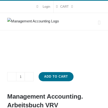
Skip
Login
CART
to
content
ADD TO CART
Management
Accounting.
Arbeitsbuch
Management Accounting.
VRV
Arbeitsbuch VRV
quantity