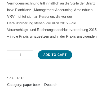
Vermögensrechnung tritt inhaltlich an die Stelle der Bilanz
bzw. Planbilanz. „Management Accounting. Arbeitsbuch
VRV“ richtet sich an Personen, die vor der
Herausforderung stehen, die VRV 2015 – die
Voranschlags- und Rechnungsabschlussverordnung 2015
– in die Praxis umzusetzen und in der Praxis anzuwenden.
ADD TO CART
Management
Accounting.
Arbeitsbuch
VRV
SKU:
13 P
quantity
Category:
paper book – Deutsch